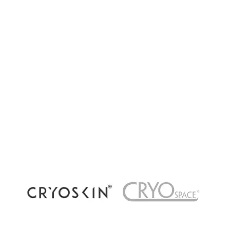
Cryothérapie corps entier, locale ou
récupération par le froid : quelles différences ?
La cryothérapie connaît un succès grandissant
dans les centres de bien-être et de récupération
à Paris. Pourtant, plusieurs méthodes existent
aujourd’hui : cryothérapie corps...