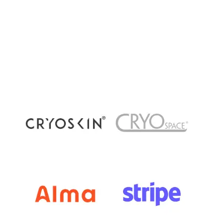
activité physique régulière, certaines zones du
corps peuvent conserver des amas graisseux
persistants. La génétique, les hormones, l'âge
ou encore le métabolisme influencent la
répartition des graisses. La cryolipolyse est...