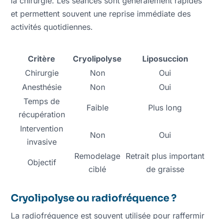
la chirurgie. Les séances sont généralement rapides
et permettent souvent une reprise immédiate des
activités quotidiennes.
Critère
Cryolipolyse
Liposuccion
Chirurgie
Non
Oui
Anesthésie
Non
Oui
Temps de
Faible
Plus long
récupération
Intervention
Non
Oui
invasive
Remodelage
Retrait plus important
Objectif
ciblé
de graisse
Cryolipolyse ou radiofréquence ?
La radiofréquence est souvent utilisée pour raffermir