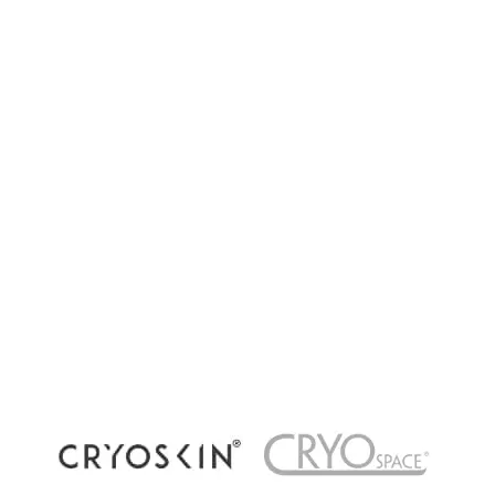
Cryothérapie corps entier, locale ou
récupération par le froid : quelles différences ?
La cryothérapie connaît un succès grandissant
dans les centres de bien-être et de récupération
à Paris. Pourtant, plusieurs méthodes existent
aujourd’hui : cryothérapie corps...