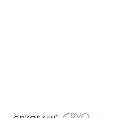
Cryothérapie corps entier, locale ou
récupération par le froid : quelles différences ?
La cryothérapie connaît un succès grandissant
dans les centres de bien-être et de récupération
à Paris. Pourtant, plusieurs méthodes existent
aujourd’hui : cryothérapie corps...