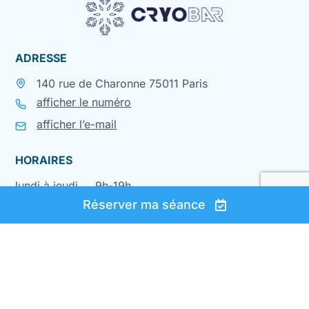
ADRESSE
140 rue de Charonne 75011 Paris
afficher le numéro
afficher l’e-mail
HORAIRES
lundi à jeudi
9h-19h
vendredi
9h-16h
Réserver ma séance
Nocturne possible sur rendez-vous
Les lundis et jeudis jusqu’à 21h