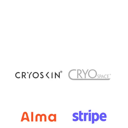
récupération par le froid : quelles différences ?
La cryothérapie connaît un succès grandissant
dans les centres de bien-être et de récupération
à Paris. Pourtant, plusieurs méthodes existent
aujourd’hui : cryothérapie corps...