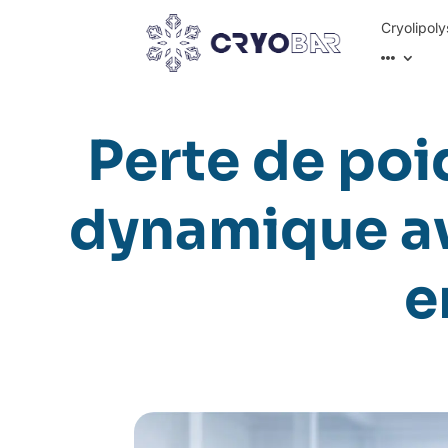
Cryolipoly
Perte de poid
dynamique ave
e