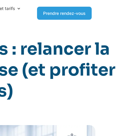
et tarifs
Prendre rendez-vous
 : relancer la
e (et profiter
s)