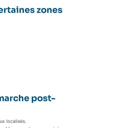
ertaines zones
émarche post-
ux localisés.