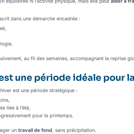
n équilibrée ni l’activité physique, mais elle peut
aider à fr
nscrit dans une démarche encadrée :
sé,
logie.
ssivement, au fil des semaines, accompagnant la reprise glob
 est une période idéale pour l
hiver est une période stratégique :
oins,
e liée à l’été,
rogressivement pour le printemps.
gager un
travail de fond
, sans précipitation.