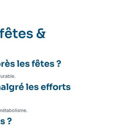
fêtes &
ès les fêtes ?
durable.
lgré les efforts
 métabolisme.
s ?