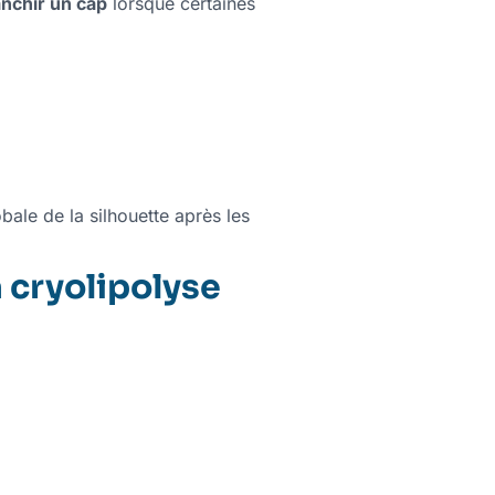
anchir un cap
lorsque certaines
ale de la silhouette après les
a cryolipolyse