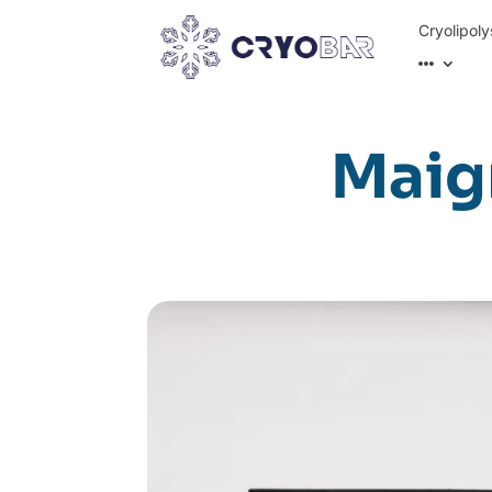
Cryolipoly
Maigr