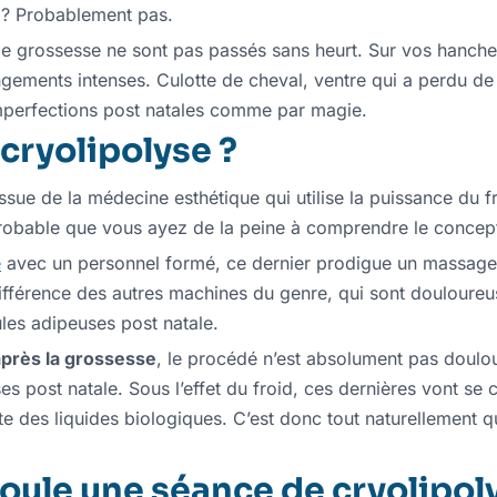
n ? Probablement pas.
 grossesse ne sont pas passés sans heurt. Sur vos hanches 
ments intenses. Culotte de cheval, ventre qui a perdu de sa 
imperfections post natales comme par magie.
 cryolipolyse ?
sue de la médecine esthétique qui utilise la puissance du f
t probable que vous ayez de la peine à comprendre le concep
e
avec un personnel formé, ce dernier prodigue un massage 
 différence des autres machines du genre, qui sont douloureus
ules adipeuses post natale.
après la grossesse
, le procédé n’est absolument pas doulo
ses post natale. Sous l’effet du froid, ces dernières vont se 
te des liquides biologiques. C’est donc tout naturellement q
ule une séance de cryolipoly