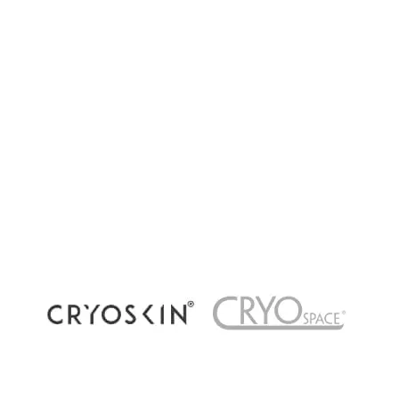
Cryothérapie corps entier, locale ou
récupération par le froid : quelles différences ?
La cryothérapie connaît un succès grandissant
dans les centres de bien-être et de récupération
à Paris. Pourtant, plusieurs méthodes existent
aujourd’hui : cryothérapie corps...