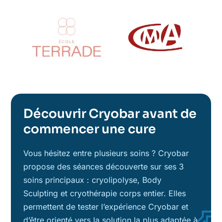
Découvrir Cryobar avant de
commencer une cure
Vous hésitez entre plusieurs soins ? Cryobar
propose des séances découverte sur ses 3
soins principaux : cryolipolyse, Body
Sculpting et cryothérapie corps entier. Elles
permettent de tester l’expérience Cryobar et
d’être orienté vers la solution la plus adaptée à