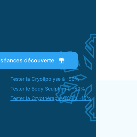
s séances découverte
Tester la Cryolipolyse à -50%
Tester le Body Sculpting à -50%
Tester la Cryothérapie CCE à -15%