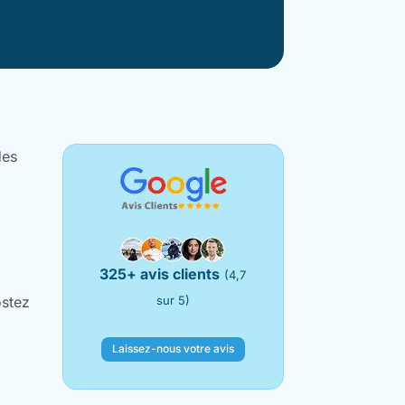
des
325+ avis clients
(4,7
ostez
sur 5)
Laissez-nous votre avis