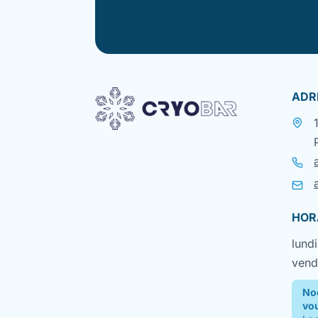
ADR
HOR
lundi
vend
No
vo