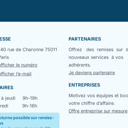
ESSE
PARTENAIRES
140 rue de Charonne 75011
Offrez des remises sur 
Paris
nouveaux services à vos
afficher le numéro
adhérents.
Je deviens partenaire
afficher l’e-mail
ENTREPRISES
AIRES
Motivez vos équipes et bo
 à jeudi
9h-19h
votre chiffre d’affaire.
redi
9h-16h
Offre entreprise sur mesure
cturne possible sur rendez-
us