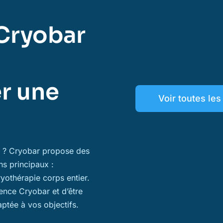
Cryobar
r une
Voir toutes le
ns ? Cryobar propose des
ns principaux :
ryothérapie corps entier.
ience Cryobar et d’être
aptée à vos objectifs.