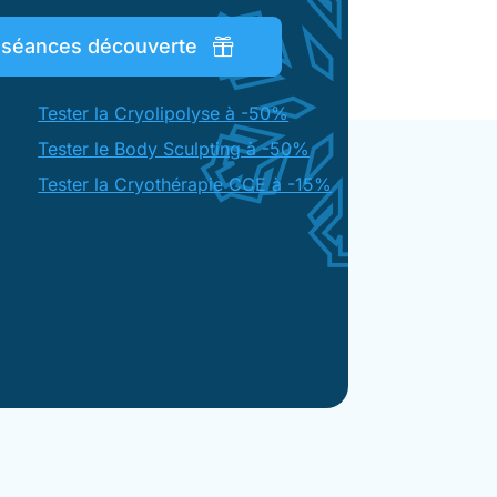
s séances découverte
Tester la Cryolipolyse à -50%
Tester le Body Sculpting à -50%
Tester la Cryothérapie CCE à -15%