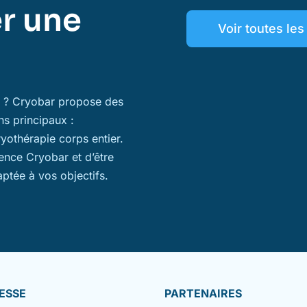
r une
Voir toutes le
ns ? Cryobar propose des
ns principaux :
ryothérapie corps entier.
ience Cryobar et d’être
aptée à vos objectifs.
ESSE
PARTENAIRES