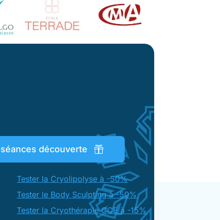
s séances découverte
Tester la Cryolipolyse à -50%
Tester le Body Sculpting à -50%
Tester la Cryothérapie CCE à -15%