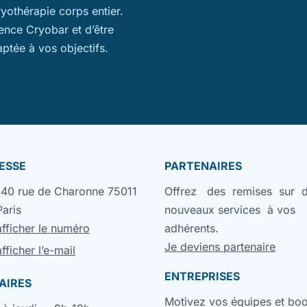
ryothérapie corps entier.
ience Cryobar et d’être
aptée à vos objectifs.
ESSE
PARTENAIRES
140 rue de Charonne 75011
Offrez des remises sur 
Paris
nouveaux services à vos
afficher le numéro
adhérents.
Je deviens partenaire
afficher l’e-mail
ENTREPRISES
AIRES
Motivez vos équipes et bo