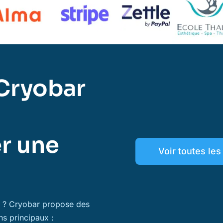
Cryobar
r une
Voir toutes le
ns ? Cryobar propose des
ns principaux :