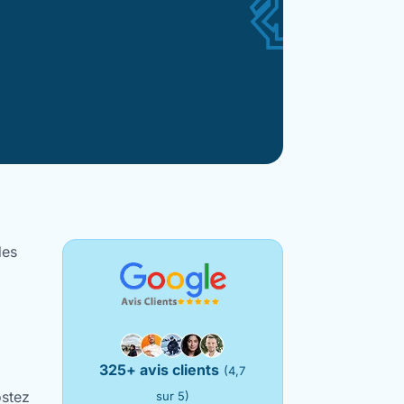
des
325+ avis clients
(4,7
ostez
sur 5)