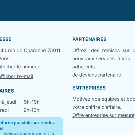
ESSE
PARTENAIRES
140 rue de Charonne 75011
Offrez des remises sur 
Paris
nouveaux services à vos
afficher le numéro
adhérents.
Je deviens partenaire
afficher l’e-mail
ENTREPRISES
AIRES
Motivez vos équipes et bo
 à jeudi
9h-19h
votre chiffre d’affaire.
redi
9h-16h
Offre entreprise sur mesure
cturne possible sur rendez-
us
 lundis et jeudis jusqu’à 21h