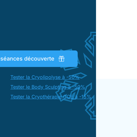
s séances découverte
Tester la Cryolipolyse à -50%
Tester le Body Sculpting à -50%
Tester la Cryothérapie CCE à -15%