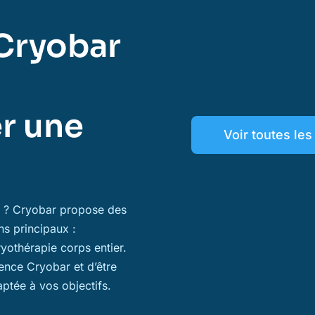
Cryobar
r une
Voir toutes le
ns ? Cryobar propose des
ns principaux :
ryothérapie corps entier.
ience Cryobar et d’être
aptée à vos objectifs.