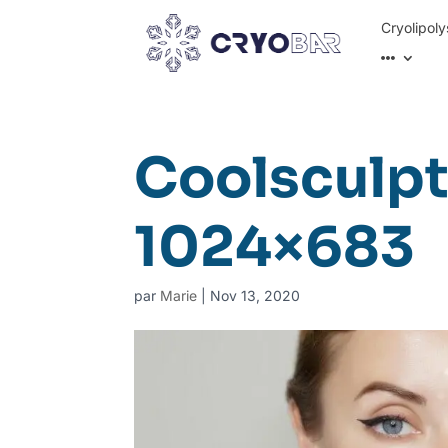
Cryolipoly
Coolsculpt
1024×683
par
Marie
|
Nov 13, 2020