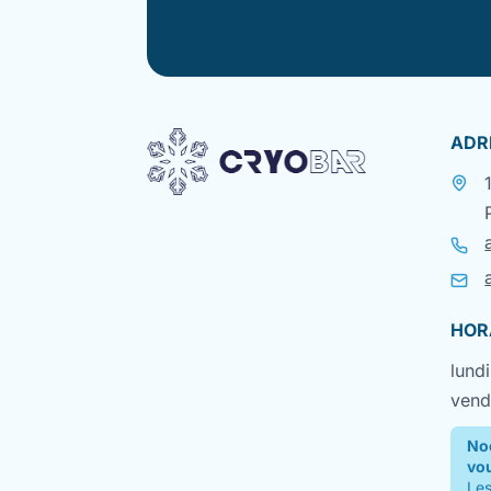
ADR
HOR
lundi
vend
No
vo
Les