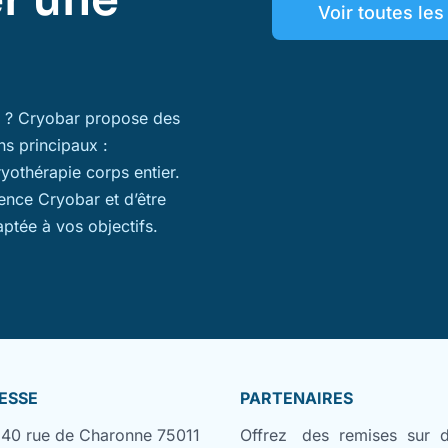
Voir toutes le
ns ? Cryobar propose des
ns principaux :
ryothérapie corps entier.
ience Cryobar et d’être
aptée à vos objectifs.
ESSE
PARTENAIRES
140 rue de Charonne 75011
Offrez des remises sur 