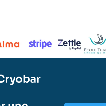
Cryobar
r une