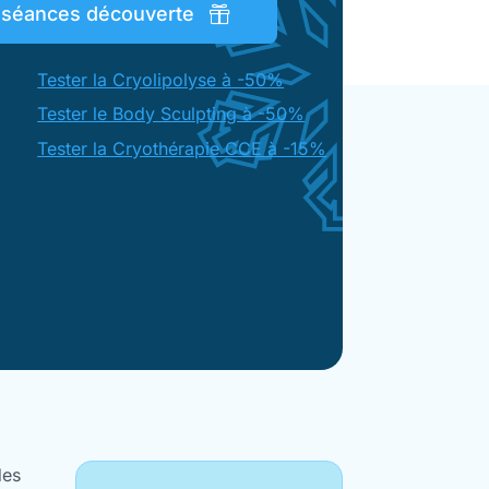
s séances découverte
Tester la Cryolipolyse à -50%
Tester le Body Sculpting à -50%
Tester la Cryothérapie CCE à -15%
des