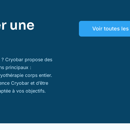
r une
Voir toutes le
ns ? Cryobar propose des
ns principaux :
ryothérapie corps entier.
ience Cryobar et d’être
aptée à vos objectifs.