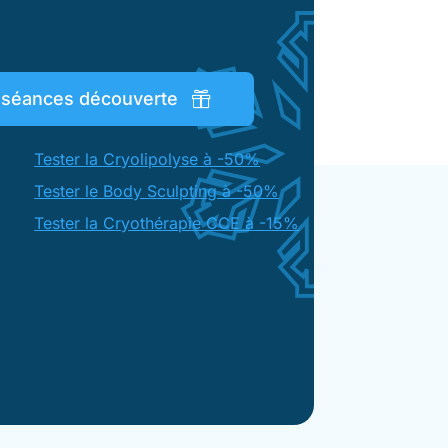
s séances découverte
Tester la Cryolipolyse à -50%
Tester le Body Sculpting à -50%
Tester la Cryothérapie CCE à -15%