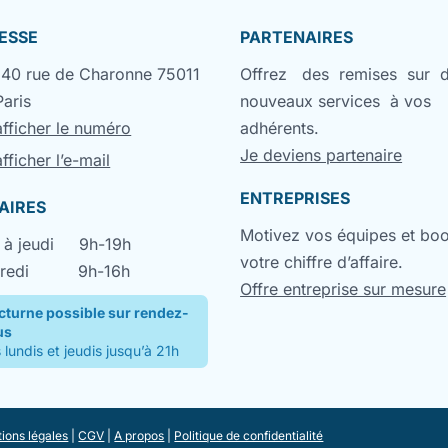
ESSE
PARTENAIRES
140 rue de Charonne 75011
Offrez des remises sur 
Paris
nouveaux services à vos
afficher le numéro
adhérents.
Je deviens partenaire
afficher l’e-mail
ENTREPRISES
AIRES
Motivez vos équipes et bo
 à jeudi
9h-19h
votre chiffre d’affaire.
redi
9h-16h
Offre entreprise sur mesure
cturne possible sur rendez-
us
 lundis et jeudis jusqu’à 21h
ions légales
|
CGV
|
A propos
|
Politique de confidentialité