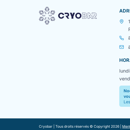
ADR
HOR
lundi
vend
No
vo
Les
Cryobar | Tous droits réservés © Copyright 2026 |
Ment