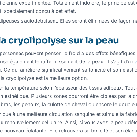
cienne expérimentée. Totalement indolore, le principe est d
eil spécialement conçu à cet effet.
dipeuses s’autodétruisent. Elles seront éliminées de façon na
la cryolipolyse sur la peau
ersonnes peuvent penser, le froid a des effets bénéfiques su
orise également le raffermissement de la peau. Il s’agit d’un
 Ce qui améliore significativement sa tonicité et son élastic
 la cryolipolyse est la meilleure option.
ler la température selon l’épaisseur des tissus adipeux. Tou
esthétique. Plusieurs zones pourront être ciblées par la cr
es bras, les genoux, la culotte de cheval ou encore le double
ntribue à une meilleure circulation sanguine et stimule la fab
 au renouvellement cellulaire. Ainsi, si vous avez la peau dét
e nouveau éclatante. Elle retrouvera sa tonicité et son élast