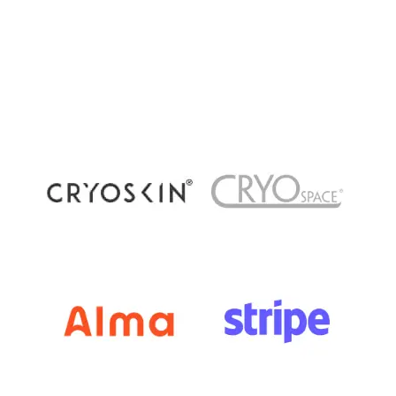
dans les centres de bien-être et de récupération
à Paris. Pourtant, plusieurs méthodes existent
aujourd’hui : cryothérapie corps...