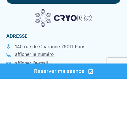
ADRESSE
140 rue de Charonne 75011 Paris
afficher le numéro
afficher l’e-mail
Réserver ma séance
HORAIRES
lundi à jeudi
9h-19h
vendredi
9h-16h
Nocturne possible sur rendez-vous
Les lundis et jeudis jusqu’à 21h