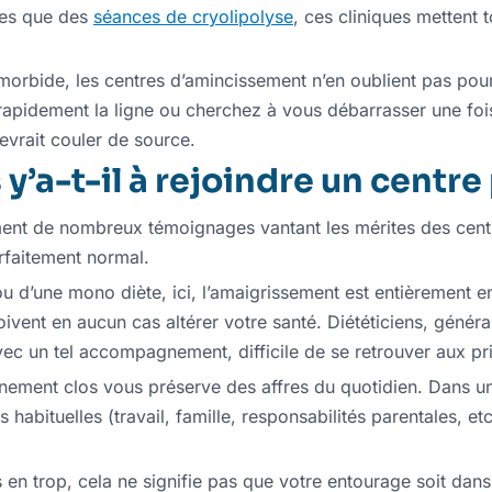
res que des
séances de cryolipolyse
, ces cliniques mettent
 morbide, les centres d’amincissement n’en oublient pas pour
r rapidement la ligne ou cherchez à vous débarrasser une fo
devrait couler de source.
’a-t-il à rejoindre un centre
ément de nombreux témoignages vantant les mérites des cen
arfaitement normal.
ou d’une mono diète, ici, l’amaigrissement est entièrement 
ivent en aucun cas altérer votre santé. Diététiciens, génér
vec un tel accompagnement, difficile de se retrouver aux p
nnement clos vous préserve des affres du quotidien. Dans u
 habituelles (travail, famille, responsabilités parentales, e
en trop, cela ne signifie pas que votre entourage soit dans