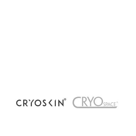
Cryothérapie corps entier, locale ou
récupération par le froid : quelles différences ?
La cryothérapie connaît un succès grandissant
dans les centres de bien-être et de récupération
à Paris. Pourtant, plusieurs méthodes existent
aujourd’hui : cryothérapie corps...