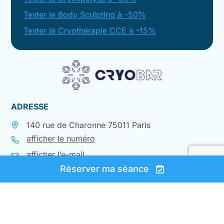
Tester le Body Sculpting à -50%
Tester la Cryothérapie CCE à -15%
ADRESSE
140 rue de Charonne 75011 Paris
afficher le numéro
afficher l’e-mail
Réserver ma séance
HORAIRES
lundi à jeudi
9h-19h
vendredi
9h-16h