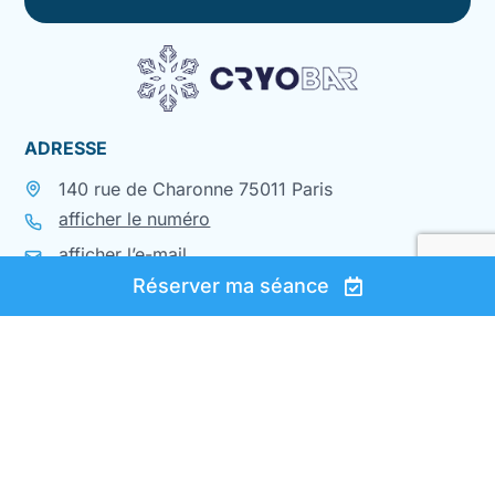
ADRESSE
140 rue de Charonne 75011 Paris
afficher le numéro
afficher l’e-mail
Réserver ma séance
HORAIRES
lundi à jeudi
9h-19h
vendredi
9h-16h
Nocturne possible sur rendez-vous
Les lundis et jeudis jusqu’à 21h