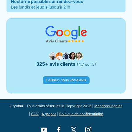
Nocturne possible sur rendez-vous
Les lundis et jeudis jusqu’à 21h
325+ avis clients
(4,7 sur 5)
Laissez-nous votre avis
Cryobar | Tous droits réservés © Copyright 2026 |
Mentions légales
|
CGV
|
A propos
|
Politique de confidentialité