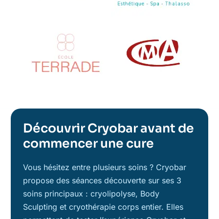
Découvrir Cryobar avant de
commencer une cure
Vous hésitez entre plusieurs soins ? Cryobar
propose des séances découverte sur ses 3
soins principaux : cryolipolyse, Body
Sculpting et cryothérapie corps entier. Elles